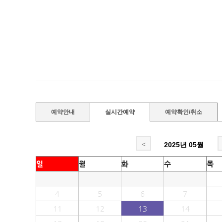
예약안내
실시간예약
예약확인/취소
<
2025년
05월
일
월
화
수
목
4
5
6
7
11
12
13
14