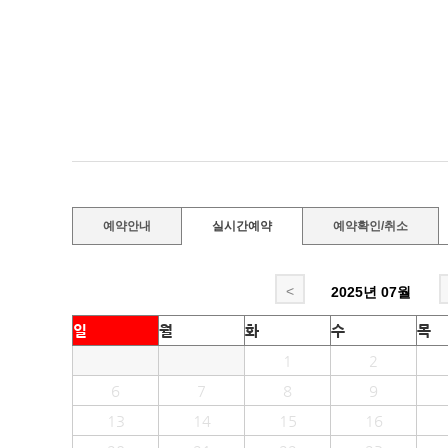
예약안내
실시간예약
예약확인/취소
<
2025년
07월
일
월
화
수
목
1
2
6
7
8
9
13
14
15
16