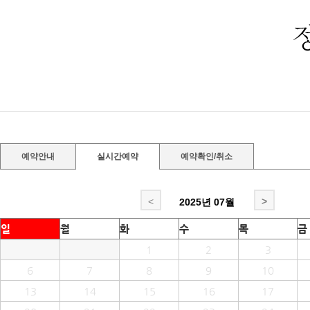
예약안내
실시간예약
예약확인/취소
<
>
2025년
07월
일
월
화
수
목
금
1
2
3
6
7
8
9
10
13
14
15
16
17