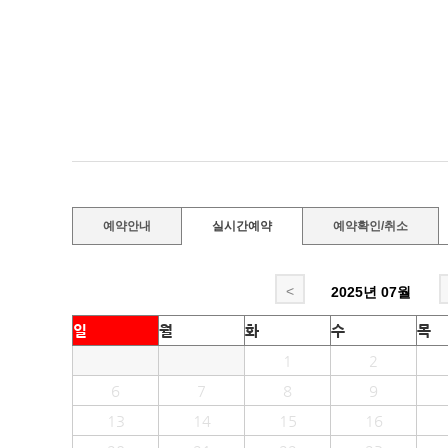
예약안내
실시간예약
예약확인/취소
<
2025년
07월
일
월
화
수
목
1
2
6
7
8
9
13
14
15
16