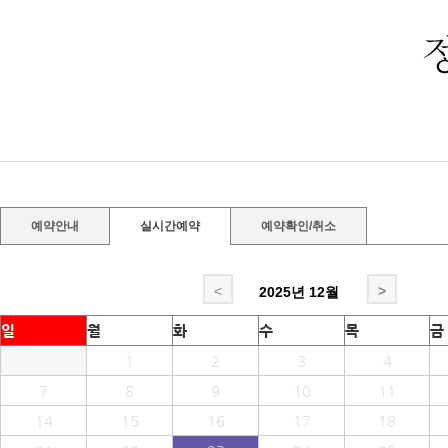
예약안내
실시간예약
예약확인/취소
<
>
2025년
12월
일
월
화
수
목
금
1
2
3
4
7
8
9
10
11
14
15
16
17
18